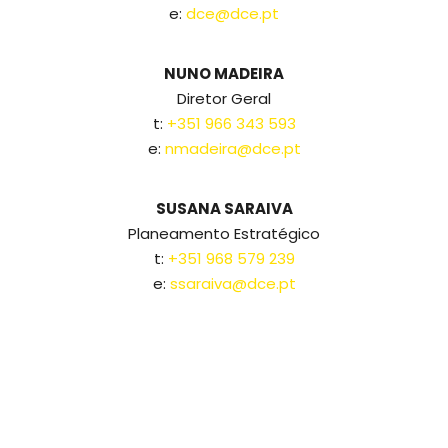
e:
dce@dce.pt
NUNO MADEIRA
Diretor Geral
t:
+351 966 343 593
e:
nmadeira@dce.pt
SUSANA SARAIVA
Planeamento Estratégico
t:
+351 968 579 239
e:
ssaraiva@dce.pt